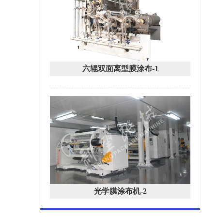
六辊双面离型膜涂布-1
光学膜涂布机-2