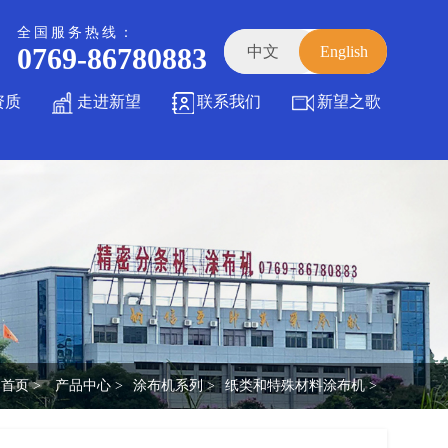
全国服务热线：
0769-86780883
中文
English
资质
走进新望
联系我们
新望之歌
首页 >
产品中心 >
涂布机系列 >
纸类和特殊材料涂布机 >